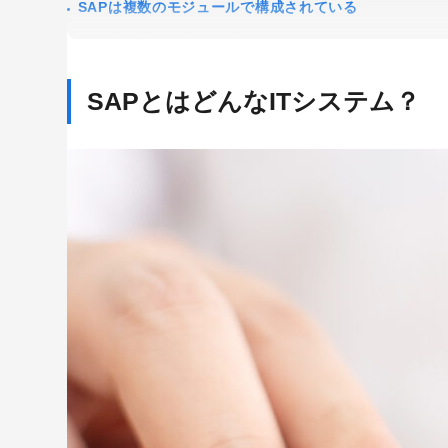
SAPは複数のモジュールで構成されている
ロジスティックスモジュール
財務会計モジュール
SAPとはどんなITシステム？
人事モジュール
SAPを導入するメリットは？
業務プロセスの標準化ができる
データ管理を一元化できる
作業履歴を確認・把握できる
セキュリティ体制を強化できる
ビッグデータを活用した業務体制が構築できる
SAPを導入する方法
導入目的を明確にしよう
製品を選ぼう