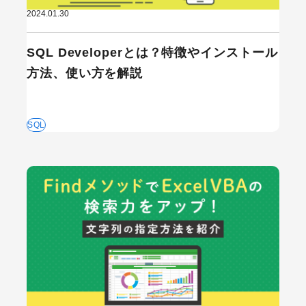
2024.01.30
検索する
SQL Developerとは？特徴やインストール
人気のキーワード
方法、使い方を解説
Webデザイン
プログラミング教育
職種
転職
副業
初心者
SQL