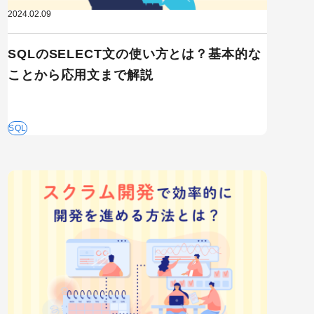
2024.02.09
SQLのSELECT文の使い方とは？基本的な
ことから応用文まで解説
iOSアプリ
SQL