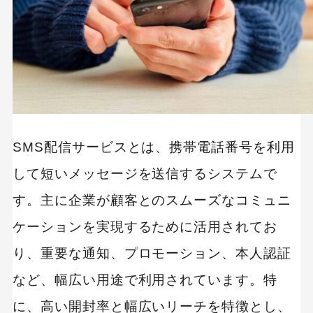
配信規制や制約のリスク
効果測定や運用体制の課題
SMS配信サービスの主な機能と特徴
即時性の高い通知機能
個別カスタマイズが可能なメッセージ送信
SMS配信サービスとは、携帯電話番号を利用
配信結果の分析とレポート
して短いメッセージを送信するシステムで
す。主に企業が顧客とのスムーズなコミュニ
料金比較でわかるSMS配信サービスのコスト構造
ケーションを実現するために活用されてお
基本料金と従量課金の仕組み
り、重要な通知、プロモーション、本人認証
主要サービスの料金比較表
など、幅広い用途で利用されています。特
コスト削減のポイント
に、高い開封率と幅広いリーチを特徴とし、
利用頻度に応じたプラン選択