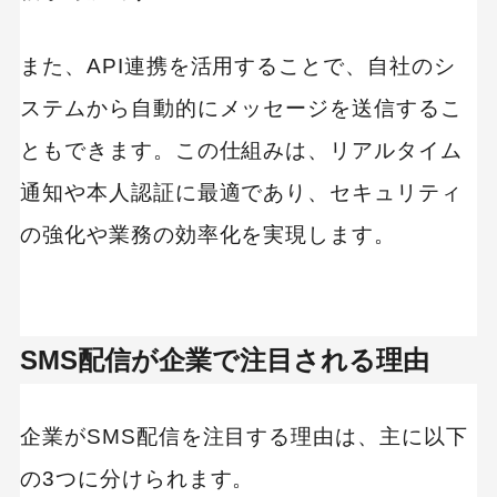
空電プッシュ
valueSMS
また、API連携を活用することで、自社のシ
Cuenote SMS
ステムから自動的にメッセージを送信するこ
SMSLINK
ともできます。この仕組みは、リアルタイム
通知や本人認証に最適であり、セキュリティ
Media SMS
の強化や業務の効率化を実現します。
KDDI Message Cast
EngageLab
絶対リーチ！SMS
SMS配信が企業で注目される理由
SMS FourS
SMS HaNa
企業がSMS配信を注目する理由は、主に以下
SMS配信サービスの導入手順と注意点
の3つに分けられます。