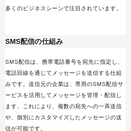
ボリュームディスカウントの活用
多くのビジネスシーンで注目されています。
配信対象リストの最適化
法人向けSMS配信サービスを選ぶ際のチェックポ
イント
SMS配信の仕組み
信頼性は高いか
セキュリティは問題ないか
SMS配信は、携帯電話番号を宛先に指定し、
導入後のサポート体制は充実しているか
電話回線を通じてメッセージを送信する仕組
配信エラー時の対応力と信頼性
みです。送信元の企業は、専用のSMS配信サ
ービスを活用してメッセージを管理・配信し
多言語対応や海外配信の可否
ます。これにより、複数の宛先への一斉送信
スケーラビリティと柔軟性のある料金プラン
や、個別にカスタマイズしたメッセージの送
おすすめのSMS配信サービス10選【法人向け】
信が可能です。