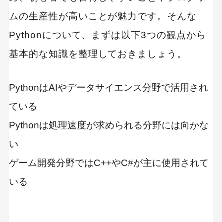
【初心者もスグできる！】Pygameの基本知識・
ムの生産性が高いことが魅力です。そんな
テクニック
Pythonについて、まずは以下3つの観点から
ステップ1：Pygameのウインドウを表示する
基本的な知識を整理しておきましょう。
ステップ2：2D画像をサイズ指定して表示する
PythonはAIやデータサイエンス分野で活用され
ステップ3：背景画像の上にキャラクターを描
画する
ている
ステップ4：リアルタイムのキー入力操作を行
Pythonは処理速度が求められる分野には向かな
う
い
ステップ5：背景画像のスクロール処理を行う
ゲーム開発分野ではC++やC#が主に使用されて
【応用編】Pygameで本格的なゲームを作るため
いる
のテクニック
ステップ1：敵キャラクターを複数描画する