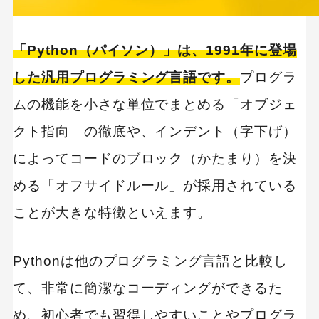
Pyglet
「Python（パイソン）」は、1991年に登場
Pythonのゲームエンジン3選
した汎用プログラミング言語です。
プログラ
Cocos2d
ムの機能を小さな単位でまとめる「オブジェ
Panda3D
クト指向」の徹底や、インデント（字下げ）
Godot
によってコードのブロック（かたまり）を決
初心者がPythonでゲーム開発を習得するための
める「オフサイドルール」が採用されている
コツ3選
ことが大きな特徴といえます。
まずはPythonの基本的な知識を習得する
ネットでソースコードを探してコピペする
Pythonは他のプログラミング言語と比較し
コードを変えてオリジナルのゲームに変えてい
て、非常に簡潔なコーディングができるた
く
め、初心者でも習得しやすいことやプログラ