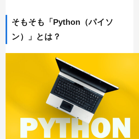
ゲーム開発分野ではC++やC#が主に使用されて
いる
そもそも「Python（パイソ
Pythonでゲームを開発する方法3選
ン）」とは？
独自のPythonコーディングだけで開発する
グラフィックライブラリ（GUIフレームワー
ク）で開発する
Python用のゲームエンジンで開発する
Pythonのグラフィックライブラリ5選
Pygame
Kivy
Tkinter
Arcade