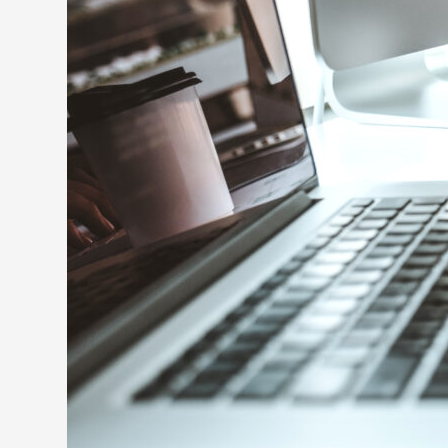
フリーランスとして仕事をする
40代から始めるプログラミングの勉強方法を紹介
スクールに通う場合
スクールに通学する
オンラインスクールで勉強する
独学で学ぶ
サイトで勉強する
動画で勉強する
40代からでも始められる初心者向けのプログラミング
Python
Ruby
キーワードから記事を検索
JavaScript
おすすめのプログラミングスクール 3選
テックアカデミー