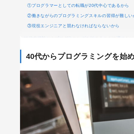
①プログラマーとしての転職が20代中心であるから
②働きながらのプログラミングスキルの習得が難しい
③現役エンジニアと競わなければならないから
40代未経験からプログラミングを始めることは遅くない
40代からプログラミングを勉強する人は多い
40代からプログラミングを始
エンジニア不足で需要がある
プログラミングスキルをプラスアルファとすれば武器
40代からプログラミングを始めるメリット
社内でのキャリアアップを図れる
転職で有利になる
40代未経験でプログラミングキャリアを築く方法
副業として仕事をする