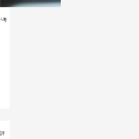
が考
iOSアプリ
が評