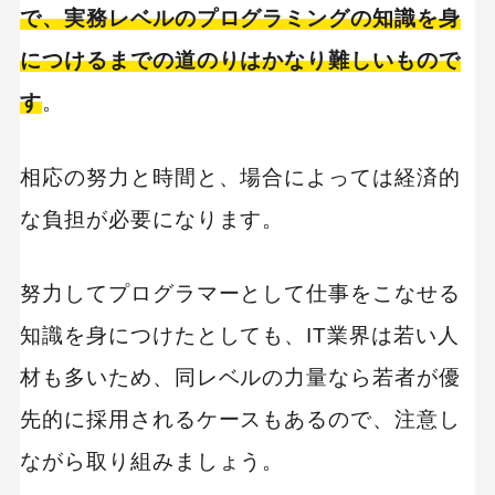
で、実務レベルのプログラミングの知識を身
50代未経験からプログラミングを学ぶポイント
につけるまでの道のりはかなり難しいもので
プログラミングスクールに通う場合
す
。
わからないところが出てきたときに教えてもら
える環境がある
相応の努力と時間と、場合によっては経済的
コース修了後のキャリア相談ができる
な負担が必要になります。
独学で勉強する場合
つまずいたときの対処法を用意しておく
モチベーションを維持できる環境を整える
努力してプログラマーとして仕事をこなせる
プログラマーとして働くためにすることは4つ
知識を身につけたとしても、IT業界は若い人
材も多いため、同レベルの力量なら若者が優
①転職エージェントを利用する
先的に採用されるケースもあるので、注意し
②ポートフォリオを作成する
ながら取り組みましょう。
③スキルを磨き続ける