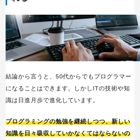
プログラマーの仕事とは
プログラマーの仕事は主に5種類
①Web系プログラマー
②アプリケーションプログラマー
③ゲーム系プログラマー
④組み込み系プログラマー
⑤システムプログラマー
プログラマーの仕事をするメリット
仕事の効率化を図れる
結論から言うと、50代からでもプログラマー
需要が高い
になることはできます。しかしITの技術や知
プログラマーになるために大事なことは3つ
識は日進月歩で進化しています。
①最低限のパソコンスキル
プログラミングの勉強を継続しつつ、新しい
②目的から逆算した勉強法
知識を日々吸収していかなくてはならないの
③常にトレンドを意識する