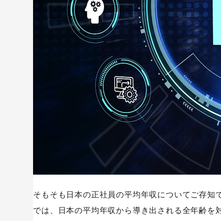
１.初心者に最もおすすめの「Progate」
２.3分動画で学べる定番の「ドットインストール」
３.アプリ制作も学べる実践型学習サイト「CODEPRE
転職活動をおこなう
SaaS
ITエンジニアとして転職を考えてる方へ
リクルートダイレクトスカウト｜株式会社リクルート
転職ドラフト｜株式会社リブセンス
IT求人ナビ 転職｜株式会社アクロビジョン
OCTOPASS(オクトパス)｜インターノウス株式会社
レバテックキャリア｜レバレジーズ株式会社
TechClipsエージェント｜ｎｏｔａｒｉ株式会社
エンジニア就活｜シンクトワイス株式会社
そもそも日本の正社員の平均年収についてご存知で
では、日本の平均年収から導き出される全年齢を対