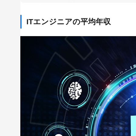
２．ITエンジニアが不足しているため
３．ITエンジニアに対する需要が多い
ITエンジニアの平均年収
４．能力によって大きく給与が変わる
ITエンジニアとして年収を上げる方法
扱える言語を増やす
職種を変える(上流工程を学ぶ)
経験を積む
転職する
ITエンジニアになるためには
プログラミングスクールで学ぶ
キーワードから記事を検索
DMM WEBCAMP COMMIT／PRO
RUNTEQ（ランテック）
tech boost
独学で学ぶ