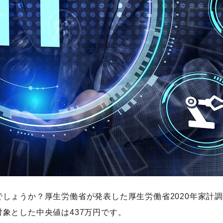
検索する
P」
人気のキーワード
Webデザイン
プログラミング教育
職種
転職
副業
初心者
キャリア
しょうか？厚生労働省が発表した厚生労働省2020年家計
象とした中央値は437万円です。