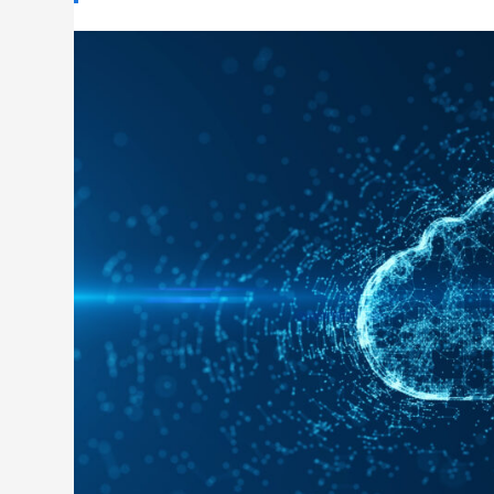
拡張性がある
セキュリティ性が高い
Microsoft Azureでできる主なこととは？
ID管理とセキュリティ保護を実現
専門知識がなくても人工知能（AI）を利用できる
Webサービスを運用できる
チームでシステム開発を効率的に進められる
新しいストレージを用意できる
既存のサービスをクラウドに移行できる
Microsoft Azureの3つのメリット
日本円での支払いができる
既存サービスとの連携や移行がしやすい