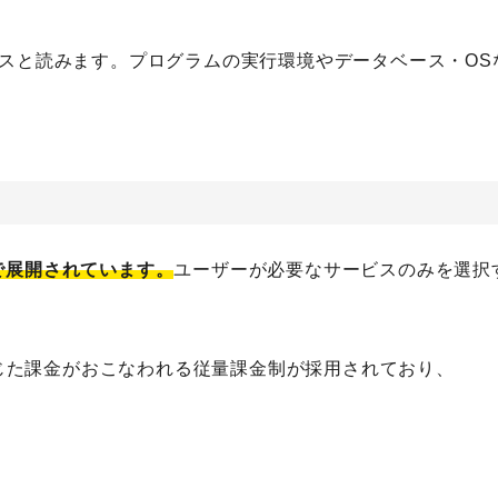
検索する
eの略で、パースと読みます。プログラムの実行環境やデータベース・O
人気のキーワード
Webデザイン
プログラミング教育
職種
転職
副業
初心者
で展開されています。
ユーザーが必要なサービスのみを選択
じた課金がおこなわれる従量課金制が採用されており、