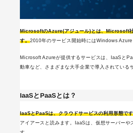
Windows系オンプレミスサーバーとの親和性の高さ
Microsoft Azureの2つのデメリット
サーバーおよびデータベースに関する専門知識が必要
MicrosoftのAzure(アジュール)とは、Mic
24時間365日の日本語対応窓口の使用が限定的
す。
2010年のサービス開始時にはWindows 
Microsoft AzureとAWSを比較するとどちらがおすす
Microsoft Azureが提供するサービスは、Ia
Microsoft Azureでさまざまなサービスをクラウドで
動車など、さまざまな大手企業で導入されている
IaaSとPaaSとは？
キーワードから記事を検索
IaaSとPaaSは、クラウドサービスの利用形態で
アイアースと読みます。IaaSは、仮想サーバー
す。