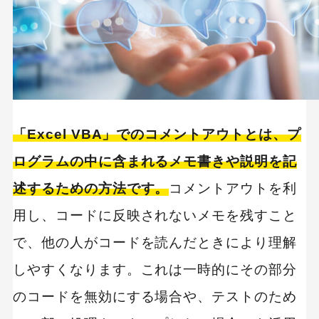
選択したボタンの編集で名前を変えよう
非コメントブロックのアクセスキーを設定する
Excel VBAでコメントアウトした方が良いケース
とは？
複数人で作業をしている
「Excel VBA」でのコメントアウトとは、プ
条件分岐のルートを明示する
ログラムの中に含まれるメモ書きや説明を記
変数の意味を説明する
述するための方法です。
コメントアウトを利
プロシージャを説明する
用し、コードに反映されないメモを残すこと
Excel VBAのコメントアウトを使って円滑に作業
で、他の人がコードを読んだときにより理解
を進めよう
しやすくなります。これは一時的にその部分
のコードを無効にする場合や、テストのため