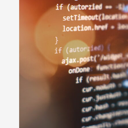
PyAutoGUIを使う上で注意しておきたいポイント
PyAutoGUIを使ってできる事例2選
Google検索での自動検索機能
Excelの自動化
PyAutoGUIと一緒に使いたいライブラリ
timeライブラリ
openpyxlライブラリ
pyperclipライブラリ
PyAutoGUIを使って各種操作を自動化させよう
キーワードから記事を検索