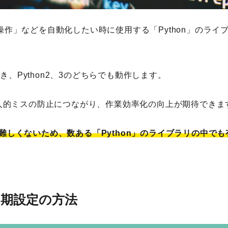
検索する
ド操作」などを自動化したい時に使用する「Python」のライ
人気のキーワード
Webデザイン
プログラミング教育
職種
転職
副業
初心者
用でき、Python2、3のどちらでも動作します。
人的ミスの防止につながり、作業効率化の向上が期待できま
ど難しくないため、数ある「Python」のライブラリの中でも
・初期設定の方法