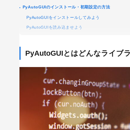
PyAutoGUIのインストール・初期設定の方法
PyAutoGUIをインストールしてみよう
PyAutoGUIを読み込ませよう
PyAutoGUIの使い方
マウスカーソル移動を自動化させる
PyAutoGUIとはどんなライブ
クリックを自動化させる
ドラッグを自動化させる
文字入力を自動化させる
特殊キー入力を自動化させる
キーの同時入力を自動化させる
スクリーンから指定した画像を探す
実行中のプログラムを停止させる
メモ帳に実行内容を保存する