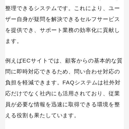
初期構築やコンテンツの準備に時間がかかる
整理できるシステムです。これにより、ユー
継続的な更新・メンテナンスが必要になる
ザー自身が疑問を解決できるセルフサービス
導入コストが高額になる場合がある
を提供でき、サポート業務の効率化に貢献し
AIや自動化機能が精度不足の場合もある
ます。
利用状況の分析や改善に手間がかかる
例えばECサイトでは、顧客からの基本的な質
FAQシステムの導入手順を7ステップで解説
問に即時対応できるため、問い合わせ対応の
ステップ1：ニーズの明確化
負担を軽減できます。FAQシステムは社外対
ステップ2：適切なFAQシステムの選定
応だけでなく社内にも活用されており、従業
ステップ3：質問と回答のリストアップ
員が必要な情報を迅速に取得できる環境を整
ステップ4：FAQシステムの設定とカスタマイ
える役割も果たしています。
ズ
ステップ5：テスト運用と改善作業