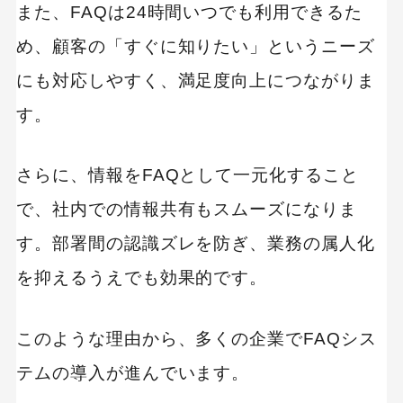
実績や導入事例の信頼性を確認する
また、FAQは24時間いつでも利用できるた
め、顧客の「すぐに知りたい」というニーズ
おすすめのFAQシステム10選
にも対応しやすく、満足度向上につながりま
Tayori
す。
Zendesk
Helpfeel
さらに、情報をFAQとして一元化すること
PKSHA FAQ
で、社内での情報共有もスムーズになりま
さっとFAQ
す。部署間の認識ズレを防ぎ、業務の属人化
sAI Search
を抑えるうえでも効果的です。
Commune
このような理由から、多くの企業でFAQシス
Confluence
テムの導入が進んでいます。
Freshdesk