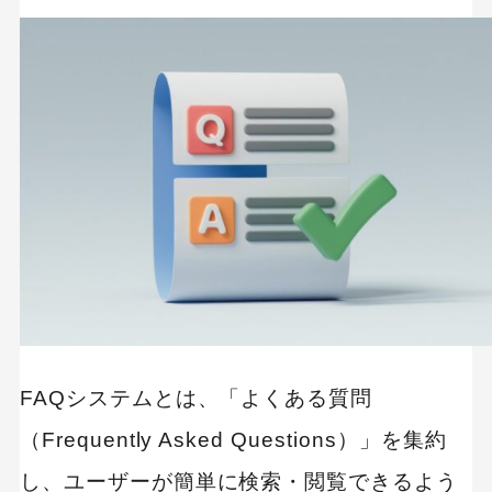
社外（顧客）問い合わせ向けFAQシステム
社内（従業員）問い合わせ向けFAQシステム
FAQシステムを導入することのメリット
問い合わせ件数を削減し、コストを削減する
顧客満足度の向上に貢献する
従業員の負担軽減と業務効率化
ナレッジの蓄積と活用が可能になる
検索性の向上で迅速な情報提供を実現する
FAQシステムを導入する際に理解しておくべき注
FAQシステムとは、「よくある質問
意点
（Frequently Asked Questions）」を集約
一般的な質問にしか対応できない
し、ユーザーが簡単に検索・閲覧できるよう