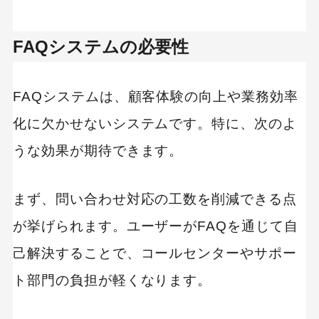
ステップ6：社内外への公開と周知活動
FAQシステムの必要性
ステップ7：継続的な更新と効果測定
FAQシステムを選定する際のポイント
FAQシステムは、顧客体験の向上や業務効率
化に欠かせないシステムです。特に、次のよ
必要な機能を網羅しているか確認する
うな効果が期待できます。
導入形態（クラウド型・オンプレ型）の選択
操作性が高く、ユーザーが使いやすいか
まず、問い合わせ対応の工数を削減できる点
カスタマイズ性と将来の拡張性を確認する
が挙げられます。ユーザーがFAQを通じて自
セキュリティ対策が十分に施されているか
己解決することで、コールセンターやサポー
サポート体制や導入後のフォローアップ
ト部門の負担が軽くなります。
費用対効果とコストの妥当性を検討する