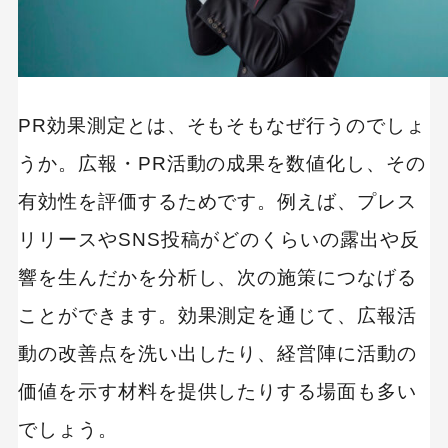
プレスリリース配信サポート
PR効果測定ツールを活用するメリット
情報収集の効率化
PR効果測定とは、そもそもなぜ行うのでしょ
定量的な評価が可能
うか。広報・PR活動の成果を数値化し、その
戦略的な広報施策の実現
有効性を評価するためです。例えば、プレス
業務負担の軽減
リリースやSNS投稿がどのくらいの露出や反
広報活動の透明性向上
響を生んだかを分析し、次の施策につなげる
リアルタイムの効果測定
ことができます。効果測定を通じて、広報活
PR効果測定ツールを選定する時のポイント
動の改善点を洗い出したり、経営陣に活動の
価値を示す材料を提供したりする場面も多い
導入目的を明確にする
でしょう。
対象メディアの範囲を確認する