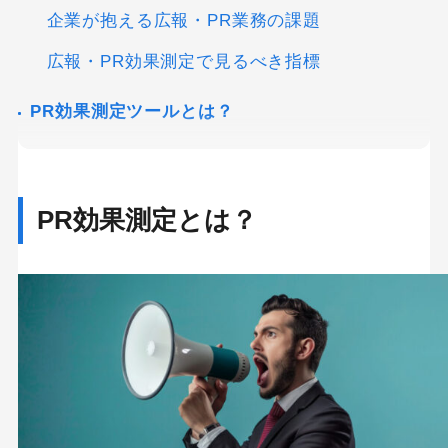
企業が抱える広報・PR業務の課題
広報・PR効果測定で見るべき指標
PR効果測定ツールとは？
PR効果測定ツールの主な機能
メディアモニタリング機能
PR効果測定とは？
広告換算費の算出
SNS波及数の分析
記事クリッピングと分類
競合モニタリング機能
データ分析とレポート作成