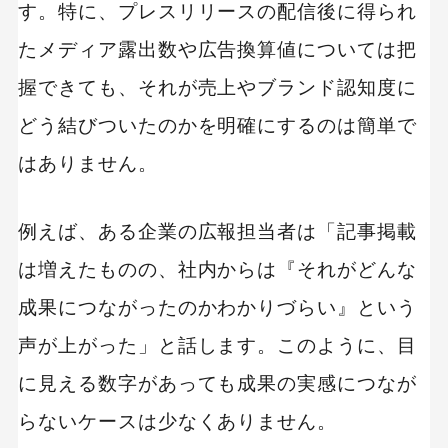
す。特に、プレスリリースの配信後に得られ
CATS
たメディア露出数や広告換算値については把
PR Matrix ダッシュボード
握できても、それが売上やブランド認知度に
PRオートメーション
どう結びついたのかを明確にするのは簡単で
Qlipper
はありません。
AD EBiS
Webクリッピング
例えば、ある企業の広報担当者は「記事掲載
PlayAds
は増えたものの、社内からは『それがどんな
成果につながったのかわかりづらい』という
PR効果を正しく測定し、広報活動をさらに強化し
よう
声が上がった」と話します。このように、目
に見える数字があっても成果の実感につなが
らないケースは少なくありません。