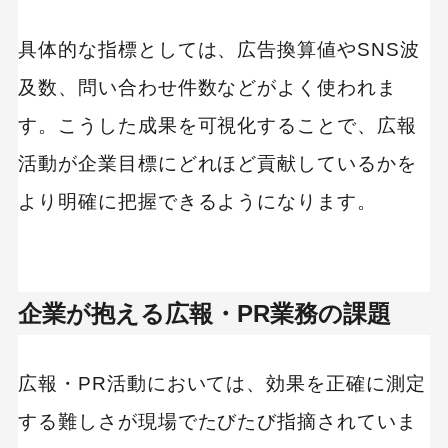
必要な機能を洗い出す
具体的な指標としては、広告換算値やSNS波
操作性とユーザーインターフェースの使いやす
及数、問い合わせ件数などがよく使われま
さ
す。こうした成果を可視化することで、広報
コストパフォーマンスと料金体系を確認する
活動が企業目標にどれほど貢献しているかを
カスタマイズ性の有無を確認する
より明確に把握できるようになります。
レポート作成機能の充実度を確認する
導入事例や口コミを参考にする
おすすめのPR効果測定ツール10選
企業が抱える広報・PR業務の課題
PR Analyzer
広報・PR活動においては、効果を正確に測定
Meltwater
する難しさが現場でたびたび指摘されていま
ウェブアンテナ