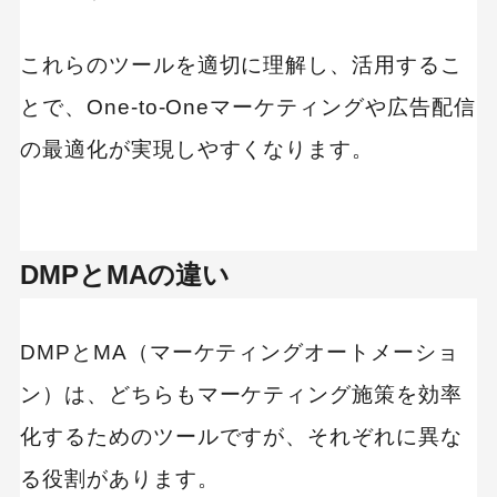
本格運用と社内体制の構築
効果測定と継続的な改善
これらのツールを適切に理解し、活用するこ
とで、One-to-Oneマーケティングや広告配信
DMPツールを選定するときのポイント
の最適化が実現しやすくなります。
取り扱えるデータの範囲と種類
分析機能と可視化の精度
他システムやツールとの連携性
DMPとMAの違い
操作性と導入後の運用しやすさ
セキュリティ・データ保護機能
DMPとMA（マーケティングオートメーショ
費用対効果と料金体系
ン）は、どちらもマーケティング施策を効率
サポート体制や導入支援の有無
化するためのツールですが、それぞれに異な
る役割があります。
おすすめのDMPツール10選