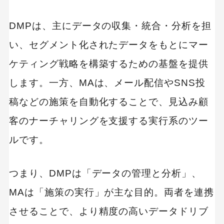
AudienceOne
DMPは、主にデータの収集・統合・分析を担
IM-DMP
い、セグメント化されたデータをもとにマー
Piano DMP
ケティング戦略を構築するための基盤を提供
GENIEE DMP
します。一方、MAは、メール配信やSNS投
カスタマーリングス
稿などの施策を自動化することで、見込み顧
アクティブコア マーケティングクラウド
客のナーチャリングを支援する実行系のツー
matomaru
ルです。
LOGLY Audience Analytics
つまり、DMPは「データの管理と分析」、
DMP STRATOS
MAは「施策の実行」が主な目的。両者を連携
Adobe Real-Time CDP
させることで、より精度の高いデータドリブ
自社に最適なDMPツールを選定し、データ活用を