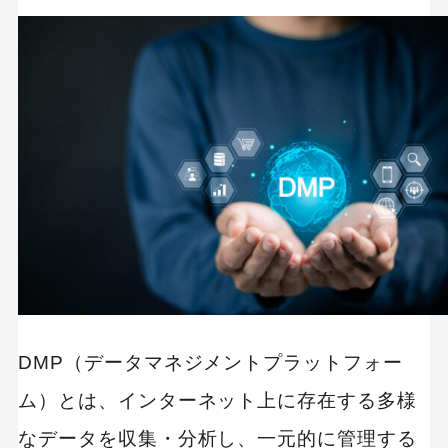
データの収集・統合機能
データ分析・可視化機能
セグメント作成・ターゲティング機能
広告配信最適化機能
他ツールとの連携機能
セキュリティ・データ保護機能
DMPツールを活用するメリット
データの一元管理で業務効率が向上
DMP（データマネジメントプラットフォー
高精度なターゲティングが可能になる
ム）とは、インターネット上に存在する多様
マーケティング施策の効果が最大化
なデータを収集・分析し、一元的に管理する
顧客理解の深化によるパーソナライゼーション