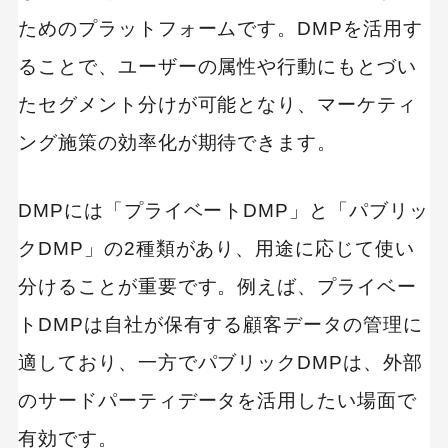
ためのプラットフォームです。DMPを活用す
複数チャネルでのデータ活用が可能
ることで、ユーザーの属性や行動にもとづい
データドリブンな意思決定が可能に
たセグメント分けが可能となり、マーケティ
マーケティングコストの削減
ング施策の効率化が期待できます。
DMPツールの導入手順
DMPには「プライベートDMP」と「パブリッ
導入の目的と目標を明確にする
クDMP」の2種類があり、用途に応じて使い
現状の蓄積データを整理する
分けることが重要です。例えば、プライベー
必要なDMPの種類と機能を選定する
トDMPは自社が保有する顧客データの管理に
DMPベンダーを比較・選定する
適しており、一方でパブリックDMPは、外部
データ連携・設定を行う
のサードパーティデータを活用したい場面で
試験運用を行い効果を確認する
有効です。