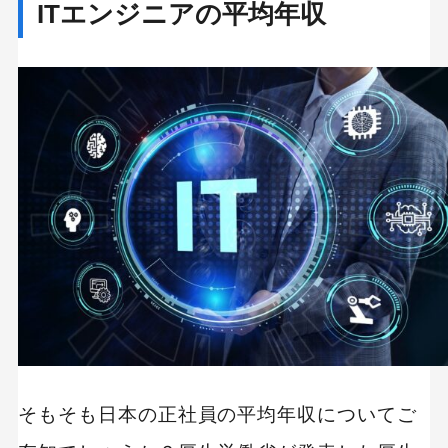
ITエンジニアの平均年収
３．ITエンジニアに対する需要が多い
４．能力によって大きく給与が変わる
ITエンジニアとして年収を上げる方法
扱える言語を増やす
職種を変える(上流工程を学ぶ)
経験を積む
転職する
ITエンジニアになるためには
プログラミングスクールで学ぶ
DMM WEBCAMP COMMIT／PRO
RUNTEQ（ランテック）
そもそも日本の正社員の平均年収についてご
tech boost