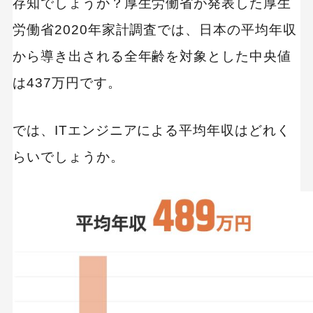
存知でしょうか？厚生労働省が発表した厚生
独学で学ぶ
労働省2020年家計調査では、日本の平均年収
１.初心者に最もおすすめの「Progate」
２.3分動画で学べる定番の「ドットインストー
から導き出される全年齢を対象とした中央値
ル」
は437万円です。
３.アプリ制作も学べる実践型学習サイト
「CODEPREP」
では、ITエンジニアによる平均年収はどれく
転職活動をおこなう
らいでしょうか。
ITエンジニアとして転職を考えてる方へ
リクルートダイレクトスカウト｜株式会社リク
ルートキャリア
転職ドラフト｜株式会社リブセンス
IT求人ナビ 転職｜株式会社アクロビジョン
OCTOPASS(オクトパス)｜インターノウス株式