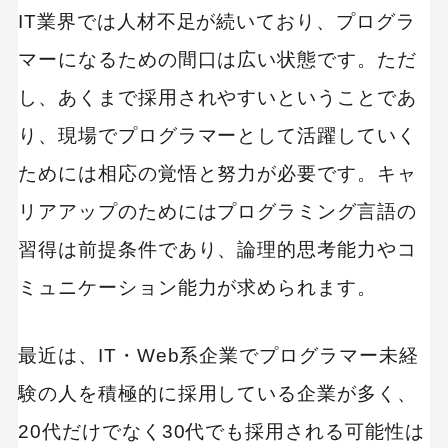
IT業界では人材不足が続いており、プログラ
１．コミュニケーション力に長けている人
マーになるための間口は広い状態です。ただ
２．論理的思考力がある人
し、あくまで採用されやすいということであ
３．知的好奇心や学習意欲が高い人
り、現場でプログラマーとして活躍していく
プログラマーへ転職するには？
ためには相応の覚悟と努力が必要です。キャ
ProgrammerCollege｜インターノウス株式会社
リアアップのためにはプログラミング言語の
習得は前提条件であり、論理的思考能力やコ
UZUZ IT｜株式会社ウズウズ
ミュニケーション能力が求められます。
CODE×CODE｜株式会社NSP
ネットビジョンアカデミー｜ポート株式会社
最近は、IT・Web系企業でプログラマー未経
GEEK JOBキャンプ｜グルーヴ・ギア株式会社
験の人を積極的に採用している企業が多く、
20代だけでなく30代でも採用される可能性は