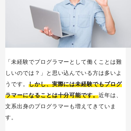
C言語
Python
R言語
C＃
Java
４．自分に合った勉強方法で進める
独学で勉強する
専門学校に通う
「未経験でプログラマーとして働くことは難
プログラミングスクールを受講する
しいのでは？」と思い込んでいる方は多いよ
５．ポートフォリオ（成果物）を作る
うです。
しかし、実際には未経験でもプログ
プログラマーになるのにおすすめの資格
ラマーになることは十分可能です。
近年は、
１．国家資格
文系出身のプログラマーも増えてきていま
２．ベンダー資格
す。
プログラマーに向いてる人の特徴3つ