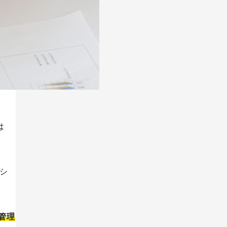
iOSアプリ
は
シ
管理