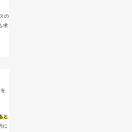
スの
も求
根を
ると
的に