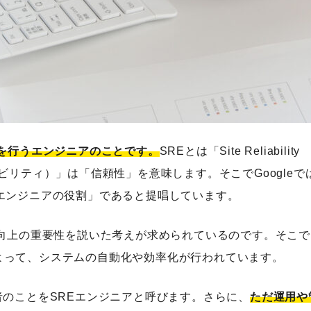
検索する
人気のキーワード
Webデザイン
プログラミング教育
職種
転職
副業
初心者
ニア
計を行うエンジニアのことです。
SREとは「Site Reliability
（リライアビリティ）」は「信頼性」を意味します。そこでGoogleで
エンジニアの役割」であると提唱しています。
性向上の重要性を説いた考えが求められているのです。そこで
よって、システムの自動化や効率化が行われています。
者のことをSREエンジニアと呼びます。さらに、
ただ運用や