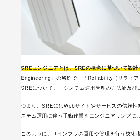
SREエンジニアを目指すうえで役立つ資格3選
1.DevOpsプロフェッショナル
SaaS
2.Cisco認定資格
3.クラウドサービスの認定資格
インフラエンジニアのキャリアパスとしてのSREエンジ
SREエンジニアとは、SREの概念に基づいて設
SREエンジニアになるための方法
Engineering」の略称で、「Reliability
未経験からSREエンジニア職に就職・転職する方法
SREについて、「システム運用管理の方法論及び
1.SEやインフラエンジニアから転職する
2.プログラミングスクールに通う
つまり、SREにはWebサイトやサービスの信頼
3.関連資格を取得する
ステム運用に伴う手動作業をエンジニアリングに
将来性の高まるSREエンジニアになろう！
このように、ITインフラの運用や管理を行う技術