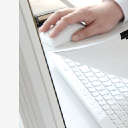
開発チームが自立できる環境整備
システムやクラウドなどの運用・自動化
プロダクトの高速リリース
リリース前のトラブルやバグの解消
SREエンジニアの将来性と平均年収
SREエンジニアの将来性は明るい
SREエンジニアの平均年収
SREエンジニアに必要な5つのスキル・知識
1.クラウドサーバーに関する知識
2.インフラ関連の知識とスキル
キーワードから記事を検索
3.アプリケーション開発のスキル
4.セキュリティ関連の知識
5.コミュニケーションスキル