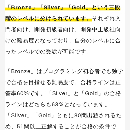
プログラミング教育
職種
転職
「Bronze」「Silver」「Gold」という三段
副業
初心者
iOSアプリ
階のレベルに分けられています。
それぞれ入
門者向け、開発初級者向け、開発中上級社向
けの難易度となっており、自分のレベルに合
ったレベルでの受験が可能です。
「Bronze」はプログラミング初心者でも独学
で合格を目指せる難易度で、合格ラインは正
答率60%です。「Silver」と「Gold」の合格
ラインはどちらも63％となっています。
「Silver」「Gold」ともに80問出題されるた
め、51問以上正解することが合格の条件で