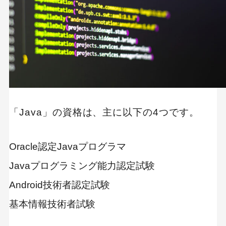
Javaの資格を取得すべき理由とは？
Javaのスキルアップにつながる
企業による資格手当が受けられる
就職や転職活動時に有利
試験で使われているJavaのバージョンはSE11
「Java」の資格は、主に以下の4つです。
Javaの資格試験におすすめの勉強法
問題集・参考書を使って勉強する
Oracle認定Javaプログラマ
スクールや学習サイトで勉強する
Javaプログラミング能力認定試験
どのような仕事に就きたいかでJavaの資格を選ぶ
Android技術者認定試験
ことが大切
基本情報技術者試験