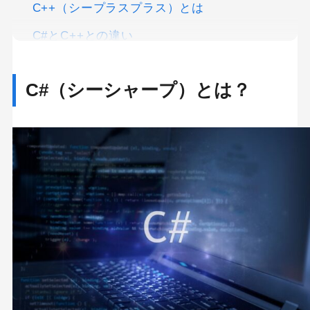
C++（シープラスプラス）とは
C#とC++との違い
C#でできること
C#（シーシャープ）とは？
Microsoft Visual Studioとは
ASP.NETとは
Unity（ユニティ）とは
Xamarin（ザマリン）とは
C#を使うメリット
クロスプラットフォームのアプリ開発が可能
Windowsとの相性が良い
実行速度が比較的速い