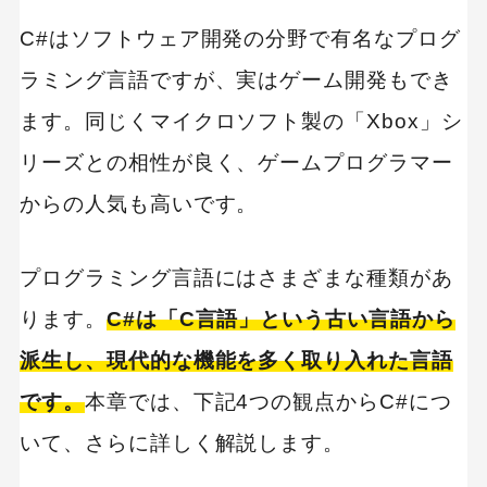
C#と他言語との比較
C#はソフトウェア開発の分野で有名なプログ
Java
ラミング言語ですが、実はゲーム開発もでき
C#より便利なこと
C#より不便なこと
ます。同じくマイクロソフト製の「Xbox」シ
C言語/C++
リーズとの相性が良く、ゲームプログラマー
C#より便利なこと
からの人気も高いです。
C#より不便なこと
Python（パイソン）
プログラミング言語にはさまざまな種類があ
C#より便利なこと
C#より不便なこと
ります。
C#は「C言語」という古い言語から
派生し、現代的な機能を多く取り入れた言語
C#で作られたWebサービス
です。
本章では、下記4つの観点からC#につ
MSN Japan（マイクロソフトのポータルサイト
サービス）
いて、さらに詳しく解説します。
Bing（検索エンジン）