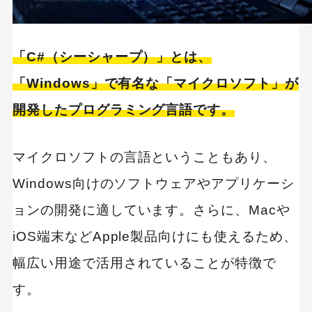
人気な言語のため情報量が多い
ゲーム開発が可能
「C#（シーシャープ）」とは、
環境構築が簡単
「Windows」で有名な「マイクロソフト」が
開発したプログラミング言語です。
C#を使うデメリット
OSの開発は極めて困難
マイクロソフトの言語ということもあり、
Linuxでの開発環境を整えにくい
Windows向けのソフトウェアやアプリケーシ
基本的にハードウェアを直接操作できない
ョンの開発に適しています。さらに、Macや
ソースコードが長くなりやすい
iOS端末などApple製品向けにも使えるため、
AI関連の技術にはあまり向かない
幅広い用途で活用されていることが特徴で
開発環境の構築にPCスペックが要求される
す。