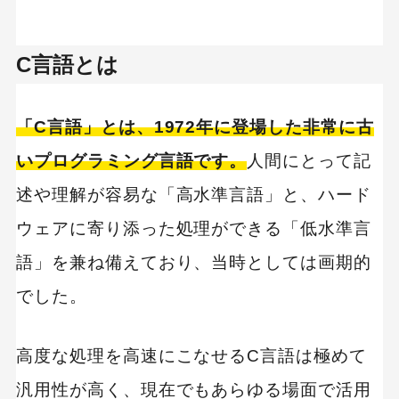
価格.com（価格比較サイト）
C言語とは
C#を学ぶなら
独学（自己学習）の場合
「C言語」とは、1972年に登場した非常に古
プログラミングスクールで学ぶ場合
いプログラミング言語です。
人間にとって記
すでにスキルはあるので転職したい場合
述や理解が容易な「高水準言語」と、ハード
ウェアに寄り添った処理ができる「低水準言
C#のスクールでの習得や転職を考えている人へ
語」を兼ね備えており、当時としては画期的
実践型プログラミングスクール｜Tech
Boost（テックブースト）
でした。
Webエンジニア就職に強いプログラミングスク
ール｜RUNTEQ（ランテック）
高度な処理を高速にこなせるC言語は極めて
エンジニア専門の転職支援【メイテックネクス
汎用性が高く、現在でもあらゆる場面で活用