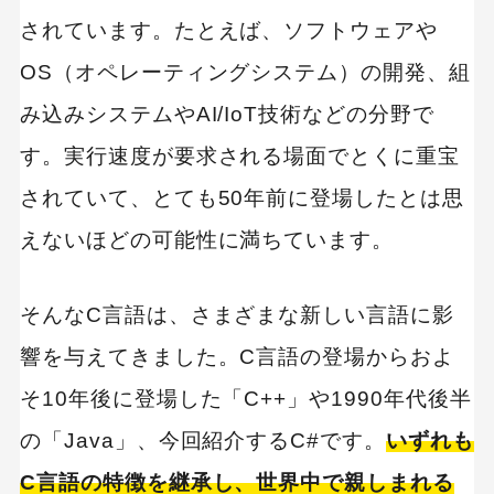
ト】｜株式会社メイテックネクスト
されています。たとえば、ソフトウェアや
100％自社内開発求人に強い【クラウドリン
OS（オペレーティングシステム）の開発、組
ク】｜株式会社Cloud Link
み込みシステムやAI/IoT技術などの分野で
TechClips（テッククリップス）エージェント
す。実行速度が要求される場面でとくに重宝
｜notari株式会社
されていて、とても50年前に登場したとは思
えないほどの可能性に満ちています。
そんなC言語は、さまざまな新しい言語に影
響を与えてきました。C言語の登場からおよ
そ10年後に登場した「C++」や1990年代後半
の「Java」、今回紹介するC#です。
いずれも
C言語の特徴を継承し、世界中で親しまれる