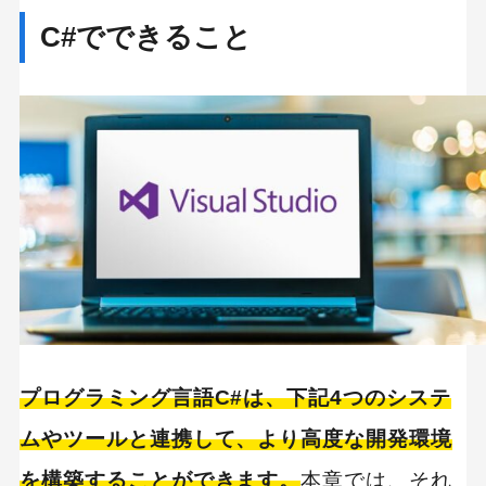
プログラミング教育
職種
転職
C#でできること
副業
初心者
iOSアプリ
プログラミング言語C#は、下記4つのシステ
ムやツールと連携して、より高度な開発環境
を構築することができます。
本章では、それ