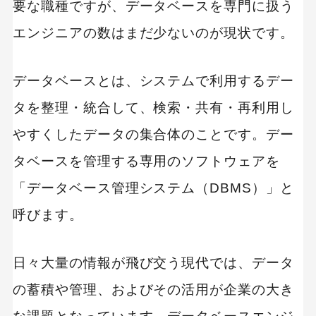
要な職種ですが、データベースを専門に扱う
データベースエンジニアのキャリアパス
エンジニアの数はまだ少ないのが現状です。
プロジェクトリーダー（PL）・プロジェクトマ
ネージャー（PM）
データベースとは、システムで利用するデー
ITコンサルタント
タを整理・統合して、検索・共有・再利用し
データアナリスト
やすくしたデータの集合体のことです。デー
データベースエンジニアを目指すうえで有利な資
タベースを管理する専用のソフトウェアを
格
「データベース管理システム（DBMS）」と
1,基本情報技術者試験
呼びます。
2,データベーススペシャリスト試験
日々大量の情報が飛び交う現代では、データ
3,ORACLE MASTER
の蓄積や管理、およびその活用が企業の大き
4,MCP（マイクロソフト認定プロフェッショナ
ル）