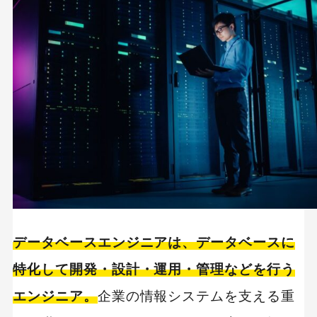
今後のデータベースエンジニアに必要なスキルや
知識
1,セキュリティ関連の知識
2,データベース管理や情報システムの知識
3,クラウド技術の知識
4,システム開発スキル
5,データサイエンススキル
6,コミュニケーション力
データベースエンジニアは、データベースに
7,論理的思考力
特化して開発・設計・運用・管理などを行う
データベースエンジニアのやりがいと向いている
エンジニア。
企業の情報システムを支える重
人