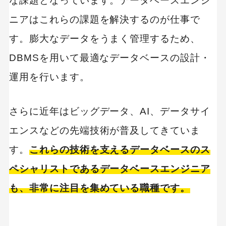
な課題となっています。データベースエンジ
ニアはこれらの課題を解決するのが仕事で
未経験からデータベースエンジニアになる方法
す。膨大なデータをうまく管理するため、
1,データベース関連の資格を取得する
DBMSを用いて最適なデータベースの設計・
2,プログラミングスクールに通う
運用を行います。
3,システムエンジニアとして経験を積んで転職
を目指す
さらに近年はビッグデータ、AI、データサイ
今後も需要の高まるデータベースエンジニアを目
エンスなどの先端技術が普及してきていま
指そう！
す。
これらの技術を支えるデータベースのス
ペシャリストであるデータベースエンジニア
も、非常に注目を集めている職種です。